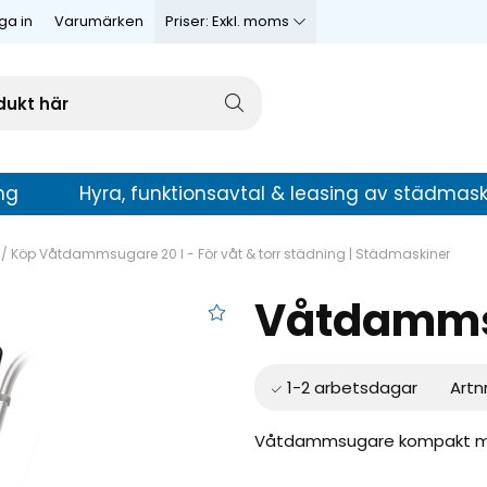
ga in
Varumärken
Priser:
Exkl. moms
ng
Hyra, funktionsavtal & leasing av städmask
/
Köp Våtdammsugare 20 l - För våt & torr städning | Städmaskiner
Våtdamms
re 20 l
Artn
Våtdammsugare kompakt med 