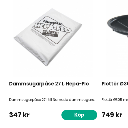
Dammsugarpåse 27 l, Hepa-Flo
Flottör Ø
Dammsugarpåse 27 l till Numatic dammsugare.
Flottör Ø305 m
347 kr
749 kr
Köp