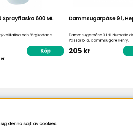
 Sprayflaska 600 ML
Dammsugarpåse 9 l, He
gkvalitativa och färgkodade
Dammsugarpåse 9 l till Numatic
Passar bl.a. dammsugare Henry.
205 kr
Köp
ter
Sundsvall
Bergsgatan 19
060-50 01 42
sig denna sajt av cookies.
07-16
Telefontid: Vardagar 08-17