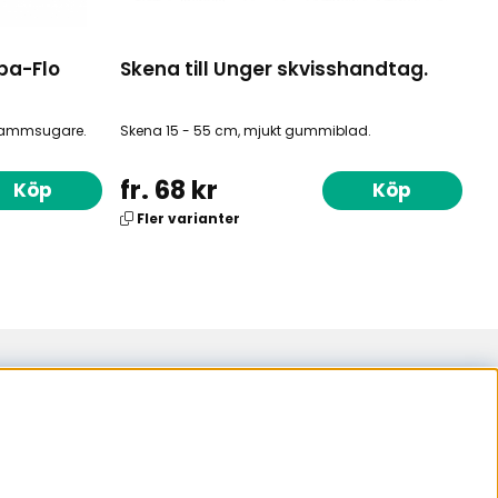
pa-Flo
Skena till Unger skvisshandtag.
 dammsugare.
Skena 15 - 55 cm, mjukt gummiblad.
fr. 68 kr
Köp
Köp
Fler varianter
samarbetspartner