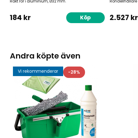
Rakt rör i aluminium, Ø32 mm.
Rondellhållare
184 kr
2.527 kr
Köp
Andra köpte även
Vi rekommenderar
28