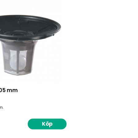
305 mm
m.
Köp