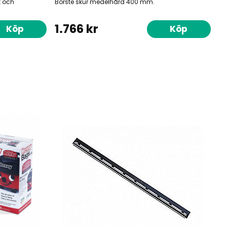
t och
Borste skur medelhård 400 mm.
1.766 kr
Köp
Köp