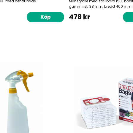
 13" med centrumlås.
Munstycke med ställbara hjul, bors
gummilist. 38 mm, bredd 400 mm.
478 kr
Köp