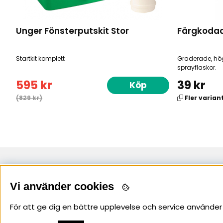
Unger Fönsterputskit Stor
Färgkodad
Startkit komplett
Graderade, hö
sprayflaskor.
595 kr
39 kr
Köp
(829 kr)
Fler varian
Uppsala
Stockholm
Vi använder cookies
Arkgatan 4
018-56 53 60
020-565360
För att ge dig en bättre upplevelse och service använder 
Telefontid: Vardagar kl 07-16
Telefontid: Vardagar 