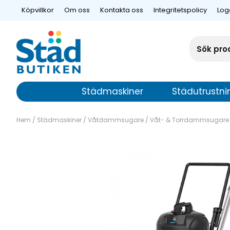
Köpvillkor
Om oss
Kontakta oss
Integritetspolicy
Log
Städmaskiner
Städutrustni
Hem
/
Städmaskiner
/
Våtdammsugare
/
Våt- & Torrdammsugare
Våtdammsuga