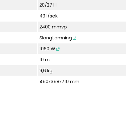
20/27 l l
49 l/sek
2400 mmvp
Slangtömning
1060 W
10 m
9,6 kg
450x358x710 mm