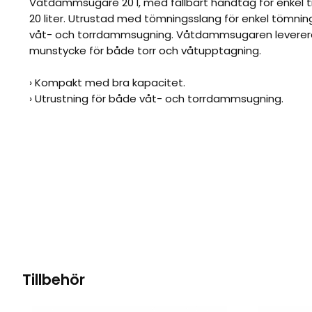
Våtdammsugare 20 l, med fällbart handtag för enkel t
20 liter. Utrustad med tömningsslang för enkel tömnin
våt- och torrdammsugning. Våtdammsugaren levere
munstycke för både torr och våtupptagning.
› Kompakt med bra kapacitet.
› Utrustning för både våt- och torrdammsugning.
Tillbehör