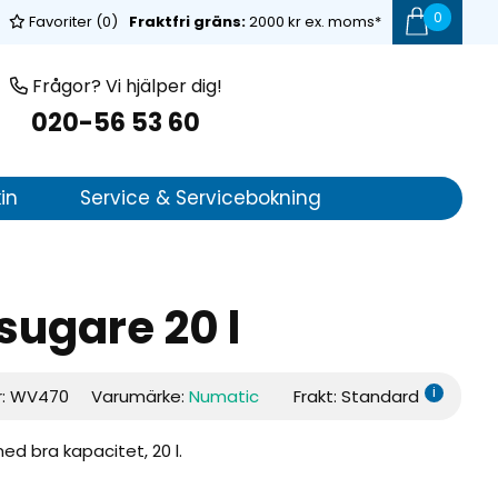
0
Favoriter (
0
)
Fraktfri gräns:
2000 kr ex. moms*
Frågor? Vi hjälper dig!
020-56 53 60
in
Service & Servicebokning
ugare 20 l
i
r:
WV470
Varumärke:
Numatic
Frakt: Standard
bra kapacitet, 20 l.