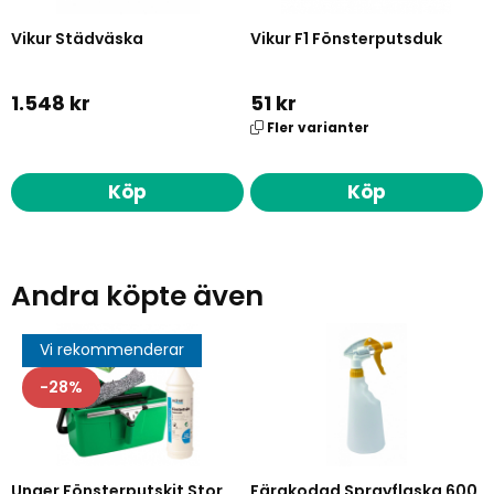
Vikur Städväska
Vikur F1 Fönsterputsduk
1.548 kr
51 kr
Fler varianter
Köp
Köp
Andra köpte även
Vi rekommenderar
28
Unger Fönsterputskit Stor
Färgkodad Sprayflaska 600