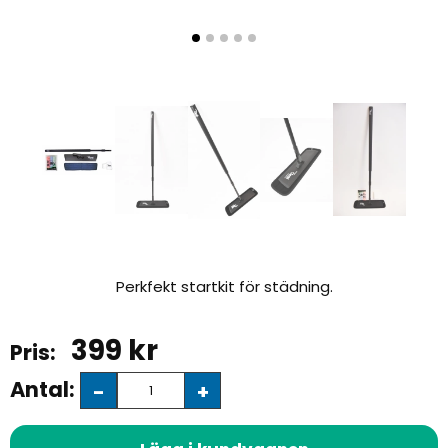
Perkfekt startkit för städning.
399
kr
Antal:
-
+