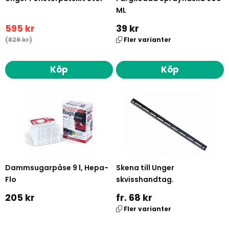
ML
595 kr
39 kr
(829 kr)
Fler varianter
Köp
Köp
Dammsugarpåse 9 l, Hepa-
Skena till Unger
Flo
skvisshandtag.
205 kr
fr. 68 kr
Fler varianter