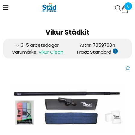
0
Favoriter (
0
)
Vikur Städkit
Artnr:
70597004
i
Varumärke:
Vikur Clean
Frakt: Standard
Vikur Städkit