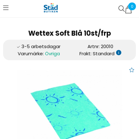
0
Favoriter (
0
)
Wettex Soft Blå 10st/frp
Artnr:
20010
i
Varumärke:
Övriga
Frakt: Standard
Wettex Soft Blå 10st/frp