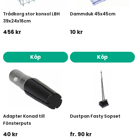
Trådkorg stor konsol LBH
Dammduk 45x45cm
39x24x16cm
456 kr
10 kr
Köp
Köp
Adapter Konad till
Dustpan Fasty Sopset
Fönsterputs
40 kr
fr. 90 kr