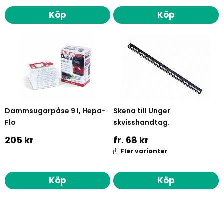
Köp
Köp
Dammsugarpåse 9 l, Hepa-
Skena till Unger
Flo
skvisshandtag.
205 kr
fr. 68 kr
Fler varianter
Köp
Köp