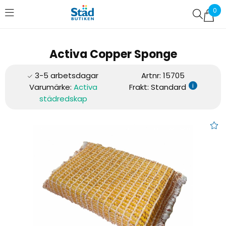
0
Favoriter (
0
)
Activa Copper Sponge
Artnr:
15705
i
Varumärke:
Activa
Frakt: Standard
städredskap
Activa Copper Sponge