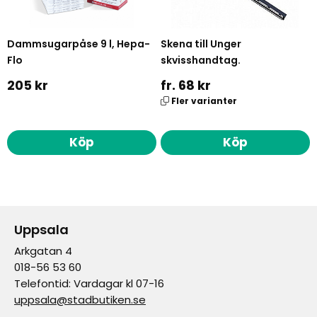
Dammsugarpåse 9 l, Hepa-
Skena till Unger
Flo
skvisshandtag.
205 kr
fr. 68 kr
Fler varianter
Köp
Köp
Uppsala
Arkgatan 4
018-56 53 60
Telefontid: Vardagar kl 07-16
uppsala@stadbutiken.se