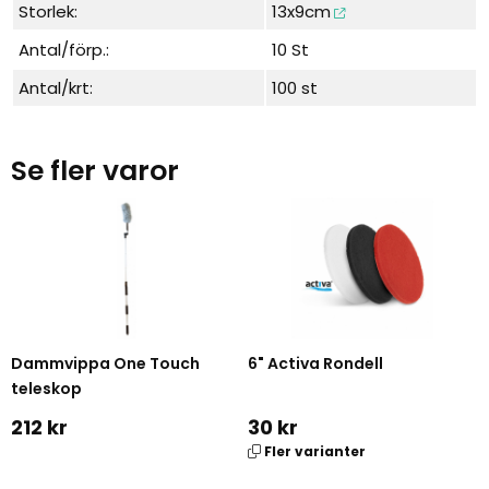
Storlek:
13x9cm
Antal/förp.:
10 St
Antal/krt:
100 st
Se fler varor
Dammvippa One Touch
6" Activa Rondell
teleskop
212 kr
30 kr
Fler varianter