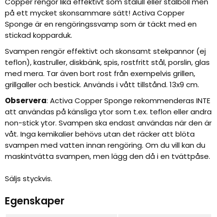
Copper rengör lika effektivt som stålull eller stålboll men
på ett mycket skonsammare sätt! Activa Copper
Sponge är en rengöringssvamp som är täckt med en
stickad kopparduk.
Svampen rengör effektivt och skonsamt stekpannor (ej
teflon), kastruller, diskbänk, spis, rostfritt stål, porslin, glas
med mera. Tar även bort rost från exempelvis grillen,
grillgaller och bestick. Används i vått tillstånd. 13x9 cm.
Observera
: Activa Copper Sponge rekommenderas INTE
att användas på känsliga ytor som t.ex. teflon eller andra
non-stick ytor. Svampen ska endast användas när den är
våt. Inga kemikalier behövs utan det räcker att blöta
svampen med vatten innan rengöring. Om du vill kan du
maskintvätta svampen, men lägg den då i en tvättpåse.
Säljs styckvis.
Egenskaper