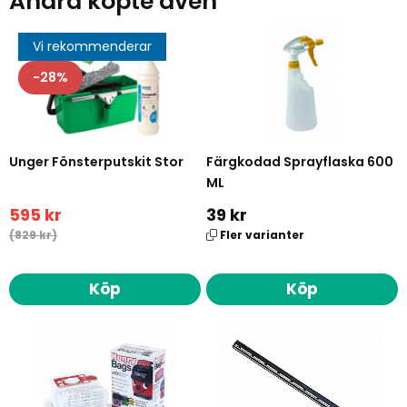
Andra köpte även
Vi rekommenderar
28
Unger Fönsterputskit Stor
Färgkodad Sprayflaska 600
ML
595 kr
39 kr
(829 kr)
Fler varianter
Köp
Köp