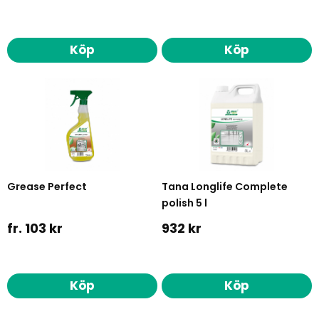
Köp
Köp
Grease Perfect
Tana Longlife Complete
polish 5 l
fr. 103 kr
932 kr
Köp
Köp