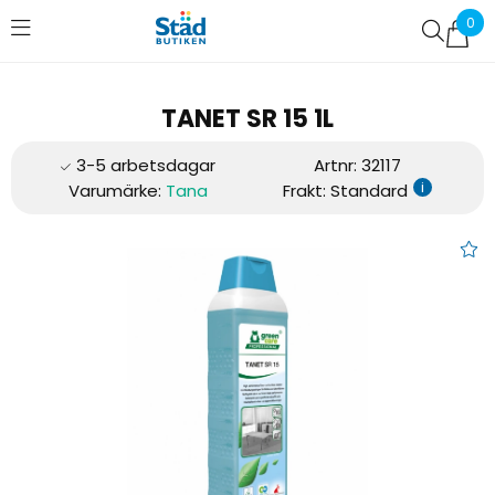
0
Favoriter (
0
)
TANET SR 15 1L
Artnr:
32117
i
Varumärke:
Tana
Frakt: Standard
TANET SR 15 1L