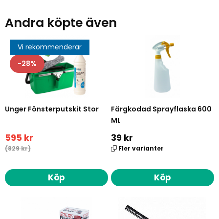
Andra köpte även
Vi rekommenderar
28
Unger Fönsterputskit Stor
Färgkodad Sprayflaska 600
ML
595 kr
39 kr
(829 kr)
Fler varianter
Köp
Köp