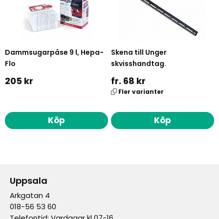
Dammsugarpåse 9 l, Hepa-
Skena till Unger
Flo
skvisshandtag.
205 kr
fr. 68 kr
Fler varianter
Köp
Köp
Uppsala
Arkgatan 4
018-56 53 60
Telefontid: Vardagar kl 07-16