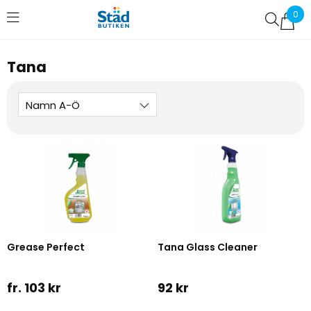
0
Favoriter (
0
)
Tana
Namn A-Ö
Grease Perfect
Tana Glass Cleaner
fr. 103 kr
92 kr