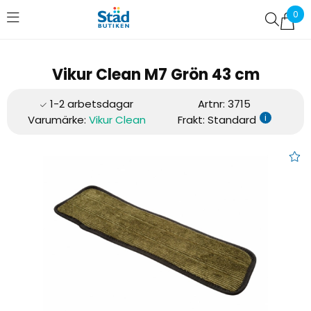
0
Favoriter (
0
)
Vikur Clean M7 Grön 43 cm
Artnr:
3715
i
Varumärke:
Vikur Clean
Frakt: Standard
Vikur Clean M7