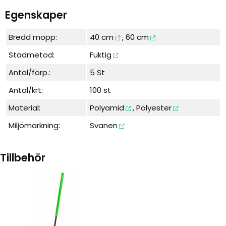
Egenskaper
Bredd mopp:
40 cm
,
60 cm
Städmetod:
Fuktig
Antal/förp.:
5 St
Antal/krt:
100 st
Material:
Polyamid
,
Polyester
Miljömärkning:
Svanen
Tillbehör