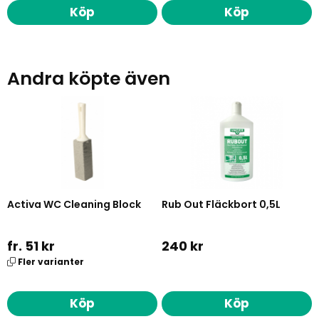
Köp
Köp
Andra köpte även
Activa WC Cleaning Block
Rub Out Fläckbort 0,5L
fr. 51 kr
240 kr
Fler varianter
Köp
Köp