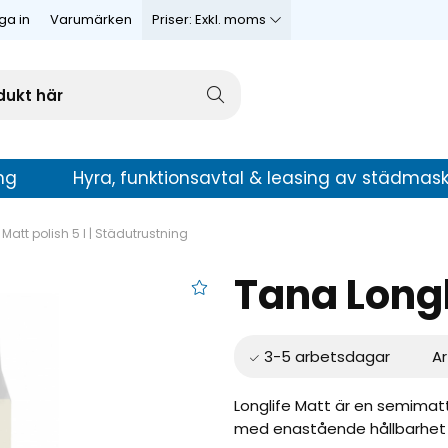
ga in
Varumärken
Priser:
Exkl. moms
ng
Hyra, funktionsavtal & leasing av städmask
Matt polish 5 l | Städutrustning
Tana Longli
Matt polish 5 l
Ar
Longlife Matt är en semimat
med enastående hållbarhet o