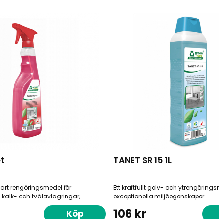
t
TANET SR 15 1L
art rengöringsmedel för
Ett kraftfullt golv- och ytrengörin
kalk- och tvålavlagringar,...
exceptionella miljöegenskaper.
106 kr
Köp