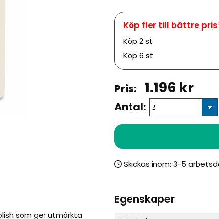
Köp
2 st
Köp
6 st
1.196
kr
Antal:
Skickas inom:
Egenskaper
olish som ger utmärkta