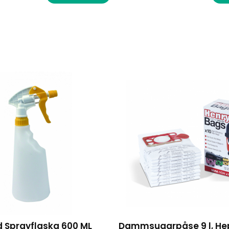
 Sprayflaska 600 ML
Dammsugarpåse 9 l, He