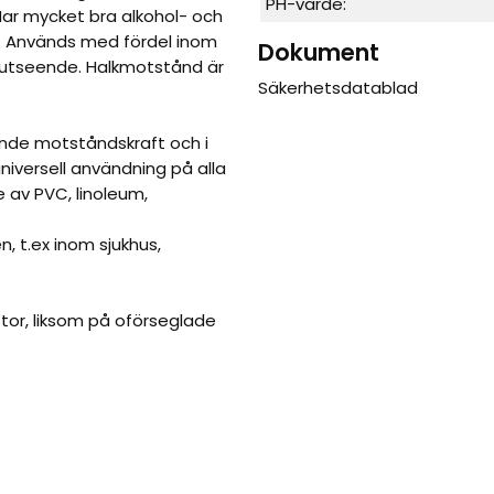
PH-värde:
Har mycket bra alkohol- och
 Används med fördel inom
Dokument
t utseende. Halkmotstånd är
Säkerhetsdatablad
ende motståndskraft och i
niversell användning på alla
e av PVC, linoleum,
, t.ex inom sjukhus,
tor, liksom på oförseglade