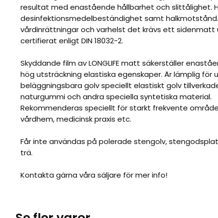
resultat med enastående hållbarhet och slittålighet. 
desinfektionsmedelbeständighet samt halkmotstånd.
vårdinrättningar och varhelst det krävs ett sidenmat
certifierat enligt DIN 18032-2.
Skyddande film av LONGLIFE matt säkerställer enastå
hög utsträckning elastiska egenskaper. Är lämplig för u
beläggningsbara golv speciellt elastiskt golv tillverkad
naturgummi och andra speciella syntetiska material.
Rekommenderas speciellt för starkt frekvente områden
vårdhem, medicinsk praxis etc.
Får inte användas på polerade stengolv, stengodsplat
trä.
Kontakta gärna våra säljare för mer info!
Se fler varor