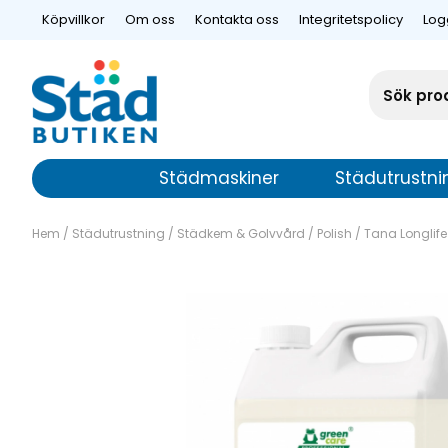
Köpvillkor
Om oss
Kontakta oss
Integritetspolicy
Log
Städmaskiner
Städutrustni
Hem
/
Städutrustning
/
Städkem & Golvvård
/
Polish
/
Tana Longlife 
Tana Longlife 