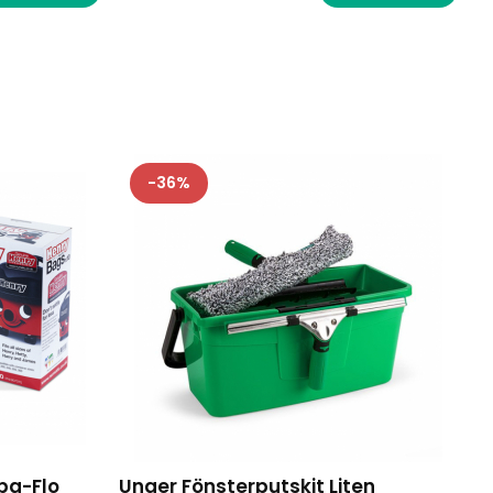
36
pa-Flo
Unger Fönsterputskit Liten