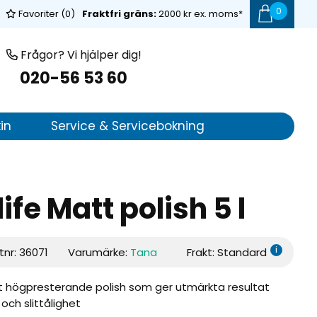
0
Favoriter (
0
)
Fraktfri gräns:
2000 kr ex. moms*
Frågor? Vi hjälper dig!
020-56 53 60
in
Service & Servicebokning
fe Matt polish 5 l
i
tnr:
36071
Varumärke:
Tana
Frakt: Standard
t högpresterande polish som ger utmärkta resultat
ch slittålighet